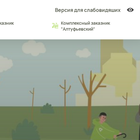
Версия для слабовидяших
казник
Комплексный заказник
"Алтуфьевский"