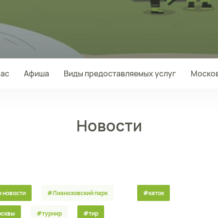
нас
Афиша
Виды предоставляемых услуг
Москов
Новости
 новости
#Лианозовский парк
#каток
осквы
#турнир
#тир