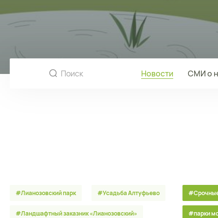
Новости
СМИ о 
#Лианозовский парк
#Усадьба Алтуфьево
#Срочные
#Ландшафтный заказник «Лианозовcкий»
#парки м