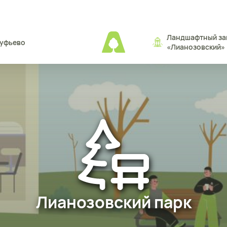
Ландшафтный за
туфьево
«Лианозовcкий»
Лианозовский парк